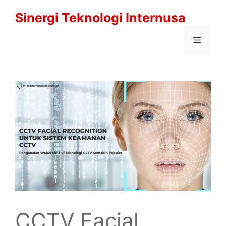
Langsung
Sinergi Teknologi Internusa
ke
isi
Menu
CCTV Facial