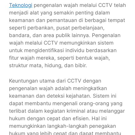
Teknologi
pengenalan wajah melalui CCTV telah
menjadi alat yang semakin penting dalam
keamanan dan pemantauan di berbagai tempat
seperti perbankan, pusat perbelanjaan,
bandara, dan area publik lainnya. Pengenalan
wajah melalui CCTV memungkinkan sistem
untuk mengidentifikasi individu berdasarkan
fitur wajah mereka, seperti bentuk wajah,
struktur mata, hidung, dan bibir.
Keuntungan utama dari CCTV dengan
pengenalan wajah adalah meningkatkan
keamanan dan deteksi kejahatan. Sistem ini
dapat membantu mengenali orang-orang yang
terlibat dalam kegiatan kriminal atau melanggar
hukum dengan cepat dan efisien. Hal ini
memungkinkan langkah-langkah penegakan
hukum yang lebih cepat dan dapat membantu