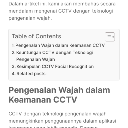
Dalam artikel ini, kami akan membahas secara
mendalam mengenai CCTV dengan teknologi
pengenalan wajah.
Table of Contents
Pengenalan Wajah dalam Keamanan CCTV
Keuntungan CCTV dengan Teknologi
Pengenalan Wajah
Kesimpulan CCTV Facial Recognition
Related posts:
Pengenalan Wajah dalam
Keamanan CCTV
CCTV dengan teknologi pengenalan wajah
memungkinkan penggunaannya dalam aplikasi