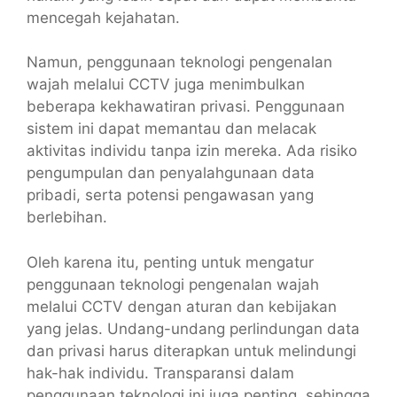
mencegah kejahatan.
Namun, penggunaan teknologi pengenalan
wajah melalui CCTV juga menimbulkan
beberapa kekhawatiran privasi. Penggunaan
sistem ini dapat memantau dan melacak
aktivitas individu tanpa izin mereka. Ada risiko
pengumpulan dan penyalahgunaan data
pribadi, serta potensi pengawasan yang
berlebihan.
Oleh karena itu, penting untuk mengatur
penggunaan teknologi pengenalan wajah
melalui CCTV dengan aturan dan kebijakan
yang jelas. Undang-undang perlindungan data
dan privasi harus diterapkan untuk melindungi
hak-hak individu. Transparansi dalam
penggunaan teknologi ini juga penting, sehingga