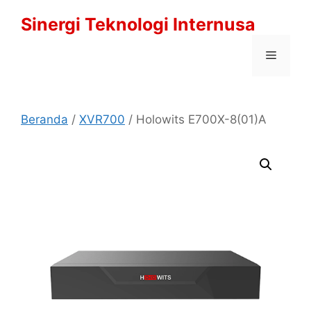
Langsung
Sinergi Teknologi Internusa
ke
isi
Menu
Beranda
/
XVR700
/ Holowits E700X-8(01)A