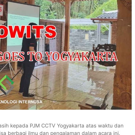
asih kepada PJM CCTV Yogyakarta atas waktu dan
isa berbagi ilmu dan pengalaman dalam acara ini.