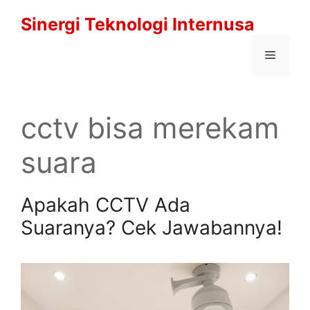
Langsung
Sinergi Teknologi Internusa
ke
isi
Menu
cctv bisa merekam
suara
Apakah CCTV Ada
Suaranya? Cek Jawabannya!