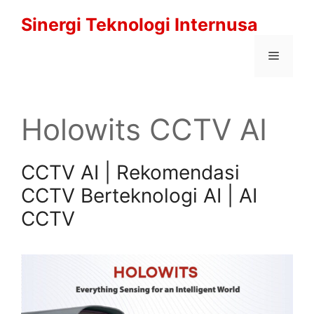
Langsung
Sinergi Teknologi Internusa
ke
isi
Menu
Holowits CCTV AI
CCTV AI | Rekomendasi
CCTV Berteknologi AI | AI
CCTV